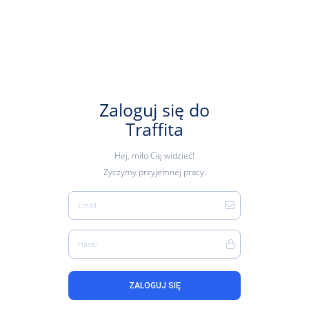
Zaloguj się do
Traffita
Hej, miło Cię widzieć!
Życzymy przyjemnej pracy.
Email
Hasło
ZALOGUJ SIĘ